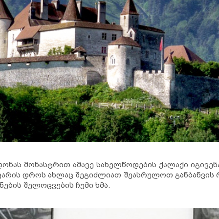
ადონას მონასტრით ამავე სახელწოდების ქალაქი იგივე
თვარის დროს ახლაც შეგიძლიათ შეასრულოთ განბანვის 
ნების შელოცვების ჩუმი ხმა.