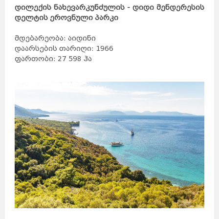
კანადა
სამხრეთ
დილექის ნახევარკუნძულის - დიდი მენდერესის
აფრიკა
კვიპროსი
კუბა
აბუ-
ქირქასი
დელტის ეროვნული პარკი
ალექსანდრია
ამარნა
ლატვია
ანტიოპოლისი
ლიეტუვა
მალდივები
მალტა
მდებარეობა: აიდინი
ბარსელონა
ბილბაო
გრანადა
ვალენსია
დაარსების თარიღი: 1966
კადისი
ტალინი
ნარვა
ფართობი: 27 598 ჰა
პიარნუ
ვალგა
კეილა
ბოდრუმი
სტამბოლი
ანტალია
ანკარა
კინგსტონი
ტოკიო
ნაგანო
ნარა
კობე
კიოტო
ბირმინგემი
იორკი
მადრიდი
მაროკო
მექსიკა
ნეპალი
ნიდერლანდები
ნორვეგია
ვილნიუსი
პოლონეთი
პორტუგალია
რუმინეთი
მუმბაი
კალკუტა
დელი
აგრა
ამრიცარი
კაუნასი
კლაიპედა
შიაულიაი
უბუდი
პანევეჟისი
დეპნასარი
ჯაკარტა
პალემბანგი
რუსეთი
მედანი
ბოლტონი
რიგა
ამანი
საბერძნეთი
ზარკა
ვულვერჰემპტონი
ლიეპაია
ირბიდი
ვენტსპილსი
ბორნმუთი
ვალმიერა
ელგავა
რუსეიფა
თეირანი
ვადი
ას-
დეირ
თავრიზი