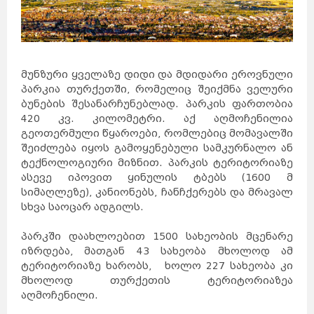
ავსტრია
მელბურნი
აზერბაიჯანი
არაბთა
გაერთიანებული
საემიროები
არგენტინა
აშშ
ბაჰამის
კუნძულები
ბელგია
ბრაზილია
ბულგარეთი
გერმანია
დანია
პერთი
ეგვიპტე
ადელაიდა
ესპანეთი
ნიუკასლი
მუნზური ყველაზე დიდი და მდიდარი ეროვნული
ესტონეთი
ვენა
გრაცი
ლინცი
პარკია თურქეთში, რომელიც შეიქმნა ველური
ზალცბურგი
ბადენი
ბაქო
ბუნების შესანარჩუნებლად. პარკის ფართობია
თურქეთი
იამაიკა
ქაბალა
ბეილაგანი
420 კვ. კილომეტრი. აქ აღმოჩენილია
ასტარა
იაპონია
აბუ-
დაბი
გეოთერმული წყაროები, რომლებიც მომავალში
დუბაი
ბუენოს-
აირესი
ინგლისი
კორდოვა
შეიძლება იყოს გამოყენებული სამკურნალო ან
ინდოეთი
როსარიო
მენდოსა
ტექნოლოგიური მიზნით. პარკის ტერიტორიაზე
ლა-
პლატა
ინდონეზია
ნიუ-
იორკი
ლოს-
ასევე იპოვით ყინულის ტბებს (1600 მ
ანჯელესი
ჩიკაგო
ფენიქსი
სან-
ანტონიო
სიმაღლეზე), კანიონებს, ჩანჩქერებს და მრავალ
იორდანია
ნასაუ
ირანი
ირლანდია
სხვა საოცარ ადგილს.
ანტვერპენი
გენტი
შარლერუა
ბრიუსელი
ბრიუგე
რიო-დე-
ჟანეირო
სან-
პარკში დაახლოებით 1500 სახეობის მცენარე
პაულუ‎
პორტუ-
ველიუ
ფაველა
სოფია
იზრდება, მათგან 43 სახეობა მხოლოდ ამ
პლოვდივი
ვარნა
ბურგასი
სლივენი
ტერიტორიაზე ხარობს, ხოლო 227 სახეობა კი
ბერლინი
ჰამბურგი
ისლანდია
მხოლოდ თურქეთის ტერიტორიაზეა
მიუნხენი
შტუტგარტი
ისრაელი
დორტმუნდი
აღმოჩენილი.
იტალია
კოპენჰაგენი
ოდენსე
კოლინგი
რანერსი