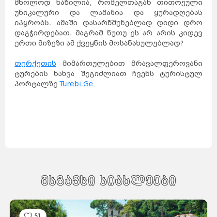
მხოლოდ ნაწილია, რომელთაგან თითოეული
შანხაი
ჰონგ-
კონგი
ჰელსინკი
უნიკალური და ლამაზია და ყურადღებას
მიშკოლცი
ტამპერი
ტიანძინი
ტურკუ
იპყრობს. ამაში დასარწმუნებლად დიდი დრო
უხანი
ოული
გუანჯოუ
დაგჭირდებათ. მაგრამ ნუთუ ეს არ არის კიდევ
შენჯენი
შენიანი
სტოკჰოლმი
გეტებორგი
ერთი მიზეზი ამ ქვეყნის მოსანახულებლად?
ნიცა
მალმე
ჩუნცინი
ციურიხი
ნანჩანი
ჟენევა
ნანკინი
თურქეთის
მიმართულებით მრავალფეროვანი
ლუნდი
ბაზელი
ხარბინი
ტურების ნახვა შეგიძლიათ ჩვენს ტურისტულ
ბერნი
ჰელსინგბორგი
ლოზანა
შიძიაჯუანი
პორტალზე
Turebi.Ge
ანურადჰაპურა
სიანი
პრაღა
ჩენდუ
ჩანჩუნი
ოსტრავა
დალიანი
პილსენი
ხანჯოუ
კანდი
ძინანი
ტაიიუანი
ოლომაკუ
ცინდაო
ლივერიკი
სანტიაგო
ტემუკო
ლებუ
ზაკინტოსი
კორფუ
დელოსი
მიკონოსი
კრეტა
კეფალონია
ჰიდრა
სიმი
სანტორინი
ნისიროსი
ლესბოსი
როდოსი
პატმოსი
პოზიტანო
მსგავსი სიახლეები
სიცილია
ბურანო
კაპრი
ალბერობელო
სარდინია
ფლორენცია
ქემერი
ტრაპზონი
კაბადოკია
ბელეკი
სიდე
მარმარისი
კუშადასი
51
განჯა
კაირო