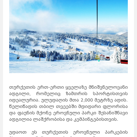
როტერდამი
ჰააგა
პოკხარა
უტრეხტი
ეინდჰოვენი
ზაგრები
ლალიტპური
არენდელი
ბერგენი
დრამენი
სპლიტი
რიეკა
ეგერსუნდი
ფარსიუნდი
ლისაბონი
კოიბრა
ავეირო
ფარო
ოსიეკი
ვარშავა
ზადარი
სინტრა
კრაკოვი
ბუქარესტი
გდანსკი
გნეზნო
ტიმისოარა
ბელოსტოკი
იასი
მოსკოვი
კრაიოვა
სანქტ-
პეტერბურგი
კრასნოდარი
ნოვოსიბირსკი
ტულჩა
ეკატერინბურგი
ათენი
სალონიკი
პარიზი
ლიონი
მარსელი
კანი
ალექსანდრუპოლისი
კოლმარი
ოლიმპია
კორინთი
სინგაპური
თურქეთის ერთ-ერთი ყველაზე მნიშვნელოვანი
ლიუბლიანა
გიუმრი
მარიბორი
ადგილი, რომელიც ზამთრის სპორტისთვის
ვანდაზორი
პორტ-
გლოდი
ცელიე
აბოვიანი
იდეალურია. ულუდაღის მთა 2,000 მეტრზე ადის.
კრანი
ბანგკოკი
შანგ
მაი
წელიწადის თბილ თვეებში მდიდარი ფლორისა
ველენიე
პატაია
ჰატ
აი
ფჰუკეტი
და ფაუნის მქონე ეროვნული პარკი შესანიშნავი
კიევი
ხარკოვი
კესონი
ადგილია ლაშქრობისა და კემპინგებისთვის.
დნეპრი
მანილა
ოდესა
დონეცკი
დავაო
სებუ
ბუდაპეშტი
უდაოთ ეს თურქეთის ეროვნული პარკების
პეკინი
დებრეცენი
ვიგანი
სეგედი