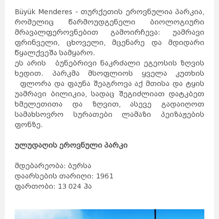
დუბლინი
ჰავანა
ქარაჯი
Büyük Menderes - თურქეთის ეროვნულია პარკია,
გუანტანამო
ახვაზი
გალავე
რომელიც წარმოუდგენელი ბიოლოგიური
ზაჰედანი
სანტა-
კლარა
კილარნი
ლიმერიკი
მრავალფეროვნებით გამოირჩევა: უამრავი
პინარ-
დელ-
რიო
კილკენი
საფრანგეთი
ფრინველი, ცხოველი, მცენარე და მდიდარი
ნიქოზია
იერუსალიმი
ლარნაკა
ვენეცია
წყალქვეშა სამყარო.
თელავივი
კირენია
ნაზარეთი
ეს არის ბუნებრივი ნაკრძალი ეგეოსის ზღვის
მილანი
რეიკიავიკი
ჰაიფა
რომი
ხედით. პარკმა მსოფლიოს ყველა კუთხის
სეიშელის
კუნძულები
ფამაგუსტა
სინგაპური
ფლორა და ფაუნა შეაგროვა აქ მთისა და ტყის
აკრე
სლოვენია
სომხეთი
ვანკუვერი
უამრავი ბილიკია, სადაც შეგიძლიათ დატკბეთ
ტაილანდი
ვერონა
ბანფი
ხმელეთითა და ზღვით, ასევე გადაიღოთ
ტორონტოში
ნეაპოლი
მონრეალი
კალგარი
სამახსოვრო სურათები ლამაზი პეიზაჟების
კეიპტაუნი
იოჰანესბურგი
დურბანი
ფონზე.
სვეტო
პრეტორია
მალე
ვალეტა
ერევანი
ბირგუ
კასაბლანკა
ულუდაღის ეროვნული პარკი
რაბატი
ტანზანია
უკრაინა
რაზდანი
ბორმლა
ტანჟერი
უნგრეთი
მდებარეობა: ბურსა
ფილიპინები
ფინეთი
შვედეთი
შვეიცარია
დაარსების თარიღი: 1961
შრი
ლანკა
მდინა
თეტუანი
ფართობი: 13 024 ჰა
რაბათი
ჩეხეთი
ჩილე
ჩინეთი
მეხიკო
ხორვატია
ეკატეპეკი
პიუბა
ხუარეზი
ლეონი
კატმანდუ
ამსტერდამი