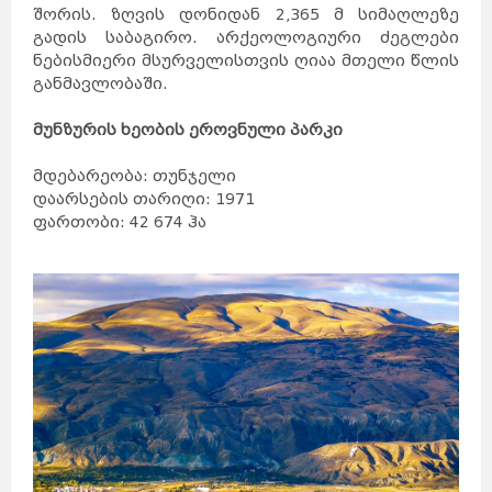
შორის. ზღვის დონიდან 2,365 მ სიმაღლეზე
გადის საბაგირო. არქეოლოგიური ძეგლები
ნებისმიერი მსურველისთვის ღიაა მთელი წლის
განმავლობაში.
მუნზურის ხეობის ეროვნული პარკი
მდებარეობა: თუნჯელი
დაარსების თარიღი: 1971
ფართობი: 42 674 ჰა
საქართველო
ქვემო
ქართლი
კახეთი
თბილისი
მცხეთა-
მთიანეთი
შიდა
ქართლი
სამცხე-
ჯავახეთი
იმერეთი
გურია
სამეგრელო
სვანეთი
რაჭა-
ლეჩხუმი
აჭარა
აფხაზეთი
ავსტრალია
სიდნეი