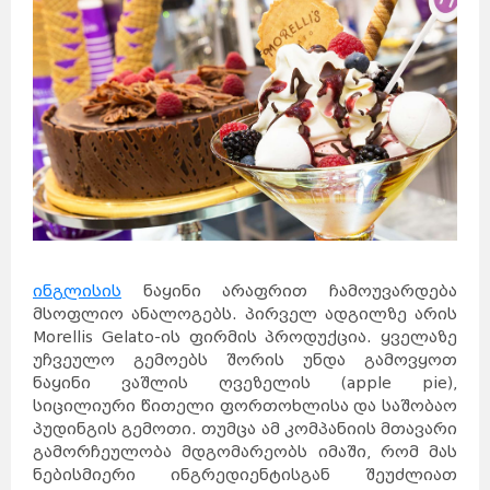
ინგლისის
ნაყინი არაფრით ჩამოუვარდება
მსოფლიო ანალოგებს. პირველ ადგილზე არის
Morellis Gelato-ის ფირმის პროდუქცია. ყველაზე
უჩვეულო გემოებს შორის უნდა გამოვყოთ
ნაყინი ვაშლის ღვეზელის (apple pie),
საქართველო
ქვემო
ქართლი
კახეთი
სიცილიური წითელი ფორთოხლისა და საშობაო
თბილისი
მცხეთა-
მთიანეთი
შიდა
ქართლი
პუდინგის გემოთი. თუმცა ამ კომპანიის მთავარი
სამცხე-
ჯავახეთი
იმერეთი
გურია
სამეგრელო
გამორჩეულობა მდგომარეობს იმაში, რომ მას
სვანეთი
რაჭა-
ლეჩხუმი
აჭარა
ნებისმიერი ინგრედიენტისგან შეუძლიათ
აფხაზეთი
ავსტრალია
სიდნეი