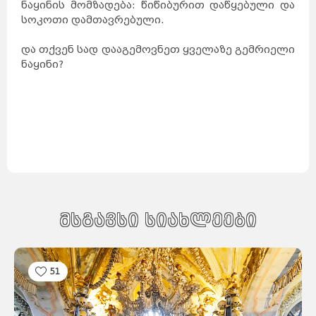
ავსტრია
ნაყინის მომზადება: წიწიბურით დაწყებული და
მელბურნი
აზერბაიჯანი
არაბთა
გაერთიანებული
სოკოთი დამთავრებული.
საემიროები
არგენტინა
აშშ
ბაჰამის
კუნძულები
ბელგია
ბრაზილია
ბულგარეთი
გერმანია
და თქვენ სად დააგემოვნეთ ყველაზე გემრიელი
დანია
პერთი
ეგვიპტე
ადელაიდა
ნაყინი?
ესპანეთი
ნიუკასლი
ესტონეთი
ვენა
გრაცი
ლინცი
ზალცბურგი
ბადენი
ბაქო
თურქეთი
იამაიკა
ქაბალა
ბეილაგანი
ასტარა
იაპონია
აბუ-
დაბი
დუბაი
ბუენოს-
აირესი
ინგლისი
კორდოვა
ინდოეთი
როსარიო
მენდოსა
ლა-
პლატა
ინდონეზია
ნიუ-
იორკი
ლოს-
ანჯელესი
ჩიკაგო
ფენიქსი
სან-
ანტონიო
იორდანია
ნასაუ
ირანი
ირლანდია
ანტვერპენი
მსგავსი სიახლეები
გენტი
შარლერუა
ბრიუსელი
ბრიუგე
რიო-დე-
ჟანეირო
სან-
პაულუ‎
პორტუ-
ველიუ
ფაველა
სოფია
პლოვდივი
ვარნა
ბურგასი
სლივენი
ბერლინი
51
ჰამბურგი
ისლანდია
მიუნხენი
შტუტგარტი
ისრაელი
დორტმუნდი
იტალია
კოპენჰაგენი
ოდენსე
კოლინგი
რანერსი