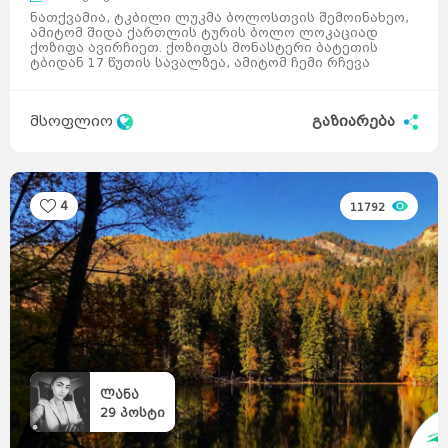
ნათქვამია, ტკბილი ლუკმა ბოლოსთვის შემოინახეო,
ამიტომ შიდა ქართლის ტურის ბოლო ლოკაციად
ქოზიფა ავირჩიეთ. ქოზიფას მონასტერი ბატეთის
ტბიდან 17 წუთის სავალზეა, ამიტომ ჩემი რჩევა
იქნება, არ დ ...
მსოფლიო
გაზიარება
4
11792
ლანა
29
პოსტი