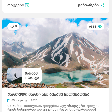
ავსტრია
მელბურნი
აზერბაიჯანი
არაბთა
რჩევები
გაზიარება
გაერთიანებული
საემიროები
არგენტინა
აშშ
ბაჰამის
კუნძულები
ბელგია
ბრაზილია
ბულგარეთი
გერმანია
დანია
პერთი
ეგვიპტე
ადელაიდა
ესპანეთი
ნიუკასლი
9
9364
ესტონეთი
ვენა
გრაცი
ლინცი
ზალცბურგი
ბადენი
ბაქო
თურქეთი
იამაიკა
ქაბალა
ბეილაგანი
ასტარა
იაპონია
აბუ-
დაბი
დუბაი
ბუენოს-
აირესი
ინგლისი
კორდოვა
ინდოეთი
როსარიო
მენდოსა
ლა-
პლატა
ინდონეზია
ნიუ-
იორკი
ლოს-
ანჯელესი
ჩიკაგო
ფენიქსი
სან-
ანტონიო
იორდანია
ნასაუ
ირანი
ირლანდია
მარიამ
ანტვერპენი
გენტი
შარლერუა
1
პოსტი
ბრიუსელი
ბრიუგე
რიო-დე-
ჟანეირო
სან-
პაულუ‎
პორტუ-
ველიუ
ფაველა
სოფია
პლოვდივი
ვარნა
ბურგასი
სლივენი
ქართული მარსი ანუ ამბავი ყელიწადისა
ბერლინი
ჰამბურგი
ისლანდია
მიუნხენი
05 აგვისტო 2020
შტუტგარტი
ისრაელი
დორტმუნდი
07:30 სთ. თბილისი, დიდუბის ავტოსადგური. დილის
იტალია
კოპენჰაგენი
ოდენსე
რვის ნახევარია და ყველაფერი გენიალურადააა!
კოლინგი
რანერსი