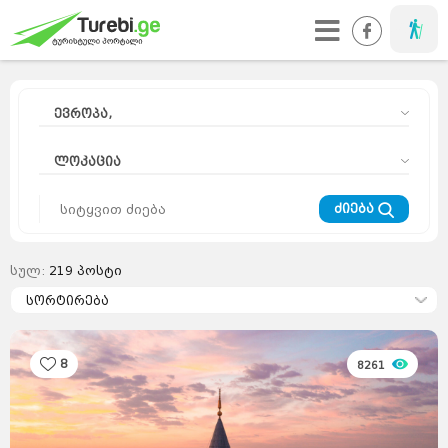
მოგზაური
ევროპა,
ლოკაცია
ძიება
სულ:
219
პოსტი
მოგზაურის
დღიური
სორტირება
კურორტები
მთა
ეს
საინტერესოა
აზია
ევროპა
საქართველო
სიახლეები
რჩევები
მსოფლიო
8
8261