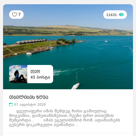
7
11631
თეო
45
პოსტი
თბილისის ზღვა
07 აგვისტო 2020
საქართველო
ქვემო
ყველაფერი იმის შემდეგ რისი გამოვლაც
ქართლი
კახეთი
თბილისი
მცხეთა-
მოგვიწია, დამეთანხმებით, ჩვენი დრო თითქმის
მთიანეთი
შიდა
ქართლი
სამცხე-
შემცირდა... იმას ვგულისხმობ რომ, ადამიანებს
ჯავახეთი
იმერეთი
გურია
გვსურს დაკარგული ავინაზღა ...
სამეგრელო
სვანეთი
რაჭა-
ლეჩხუმი
აჭარა
აფხაზეთი
ავსტრალია
სიდნეი