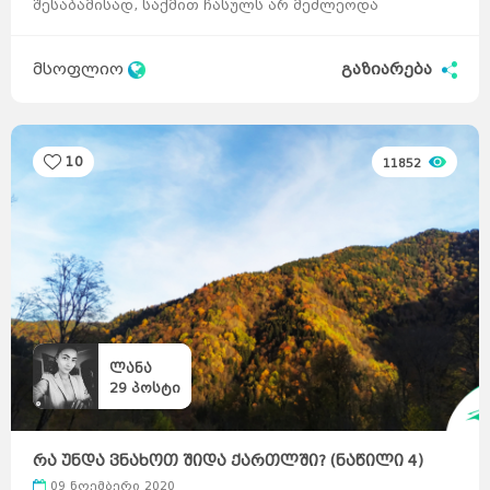
შესაბამისად, საქმით ჩასულს არ მეძლეოდა
შესაძლებლობ ...
მსოფლიო
გაზიარება
10
11852
ლანა
29
პოსტი
რა უნდა ვნახოთ შიდა ქართლში? (ნაწილი 4)
09 ნოემბერი 2020