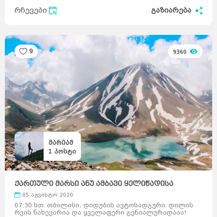
ავსტრია
მელბურნი
აზერბაიჯანი
არაბთა
რჩევები
გაზიარება
გაერთიანებული
საემიროები
არგენტინა
აშშ
ბაჰამის
კუნძულები
ბელგია
ბრაზილია
ბულგარეთი
გერმანია
დანია
პერთი
ეგვიპტე
ადელაიდა
ესპანეთი
ნიუკასლი
9
9360
ესტონეთი
ვენა
გრაცი
ლინცი
ზალცბურგი
ბადენი
ბაქო
თურქეთი
იამაიკა
ქაბალა
ბეილაგანი
ასტარა
იაპონია
აბუ-
დაბი
დუბაი
ბუენოს-
აირესი
ინგლისი
კორდოვა
ინდოეთი
როსარიო
მენდოსა
ლა-
პლატა
ინდონეზია
ნიუ-
იორკი
ლოს-
ანჯელესი
ჩიკაგო
ფენიქსი
სან-
ანტონიო
იორდანია
ნასაუ
ირანი
ირლანდია
მარიამ
ანტვერპენი
გენტი
შარლერუა
1
პოსტი
ბრიუსელი
ბრიუგე
რიო-დე-
ჟანეირო
სან-
პაულუ‎
პორტუ-
ველიუ
ფაველა
სოფია
პლოვდივი
ვარნა
ბურგასი
სლივენი
ქართული მარსი ანუ ამბავი ყელიწადისა
ბერლინი
ჰამბურგი
ისლანდია
მიუნხენი
05 აგვისტო 2020
შტუტგარტი
ისრაელი
დორტმუნდი
07:30 სთ. თბილისი, დიდუბის ავტოსადგური. დილის
იტალია
კოპენჰაგენი
ოდენსე
რვის ნახევარია და ყველაფერი გენიალურადააა!
კოლინგი
რანერსი