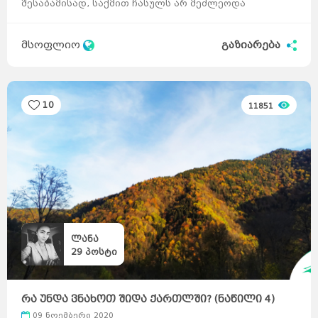
შესაბამისად, საქმით ჩასულს არ მეძლეოდა
შესაძლებლობ ...
მსოფლიო
გაზიარება
10
11851
ლანა
29
პოსტი
რა უნდა ვნახოთ შიდა ქართლში? (ნაწილი 4)
09 ნოემბერი 2020