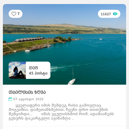
7
11627
თეო
45
პოსტი
თბილისის ზღვა
07 აგვისტო 2020
საქართველო
ქვემო
ყველაფერი იმის შემდეგ რისი გამოვლაც
ქართლი
კახეთი
თბილისი
მცხეთა-
მოგვიწია, დამეთანხმებით, ჩვენი დრო თითქმის
მთიანეთი
შიდა
ქართლი
სამცხე-
შემცირდა... იმას ვგულისხმობ რომ, ადამიანებს
ჯავახეთი
იმერეთი
გურია
გვსურს დაკარგული ავინაზღა ...
სამეგრელო
სვანეთი
რაჭა-
ლეჩხუმი
აჭარა
აფხაზეთი
ავსტრალია
სიდნეი