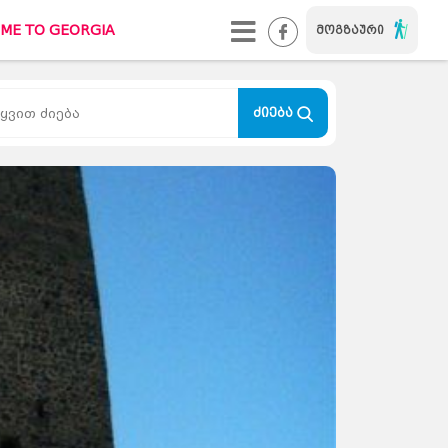
ME TO GEORGIA
მოგზაური
WELCOME TO GEORGIA
#ქალაქიხასიათით
ძიება
TUREBI.GE
კონტაქტი