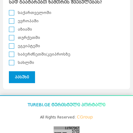
სად გაატარებთ ზამთრის შვებულებას?
გაკოტრდნენ. ჯან ანელის, კიდევ ერთი
მფლობელის ოჯახში უბედურებები დატრიალდა -
ვაჟმა თავი მოიკლა, ხოლო ოჯახის ერთ-ერთი
საქართველოში
წევრი სიმსივნით გარდაიცვალა. დღეს კუნძული
დაუსახლებელია. 2009 წელს კიდევ ერთხელ
ევროპაში
ალაპარაკდა პრესა დაწყევლილ კუნძულზე. ეს მ ...
აზიაში
თურქეთში
ეგვიპტეში
საბერძნეთში/კვიპროსზე
სახლში
პასუხი
TUREBI.GE ტურისტული პორტალი
CGroup
All Rights Reserved: