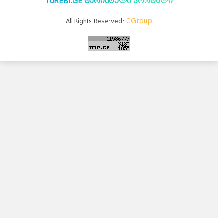
TUREBI.GE ტურისტული პორტალი
კანადა
სამხრეთ
აფრიკა
კვიპროსი
კუბა
აბუ-
ქირქასი
ალექსანდრია
CGroup
All Rights Reserved:
ამარნა
ლატვია
ანტიოპოლისი
ლიეტუვა
მალდივები
მალტა
ბარსელონა
ბილბაო
გრანადა
ვალენსია
კადისი
ტალინი
ნარვა
პიარნუ
ვალგა
კეილა
ბოდრუმი
სტამბოლი
ანტალია
ანკარა
კინგსტონი
ტოკიო
ნაგანო
ნარა
კობე
კიოტო
ბირმინგემი
იორკი
მადრიდი
მაროკო
მექსიკა
ნეპალი
ნიდერლანდები
ნორვეგია
ვილნიუსი
პოლონეთი
პორტუგალია
რუმინეთი
მუმბაი
კალკუტა
დელი
აგრა
ამრიცარი
კაუნასი
კლაიპედა
შიაულიაი
უბუდი
პანევეჟისი
დეპნასარი
ჯაკარტა
პალემბანგი
რუსეთი
მედანი
ბოლტონი
რიგა
ამანი
საბერძნეთი
ზარკა
ვულვერჰემპტონი
ლიეპაია
ირბიდი
ვენტსპილსი
ბორნმუთი
ვალმიერა
ელგავა
რუსეიფა
თეირანი
ვადი
ას-
დეირ
თავრიზი