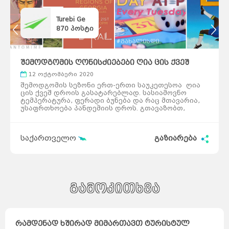
Turebi Ge
870
პოსტი
შემოდგომის ღონისძიებები ღია ცის ქვეშ
12 ოქტომბერი 2020
შემოდგომის სეზონი ერთ-ერთი საუკეთესოა ღია
ცის ქვეშ დროის გასატარებლად. სასიამოვნო
ტემპერატურა, ფერადი ბუნება და რაც მთავარია,
უსაფრთხოება პანდემიის დროს. გთავაზობთ,
რამდენიმე რჩეულ ღონისძიებას: ფოტოგრაფიის
მოძრავი მუზემი ლოკაცია: პანკისი თარიღი:12
ოქტომბერი ორშაბათს, 12 ოქტომბერს,
საქართველო
გაზიარება
ფოტოგრაფიის მოძრავი მუზეუმი მეთერთმეტე
ღონისძიებას პანკისში გამართავს. კულტურა
ქალაქგარეთ საუკეთესო კომბინაციაა. შეხვედრა
გია ბუღაძესთან ლოკაცია: შატო მუხრანი
თარიღი:17 ოქტომბერი ცნობილი ქართველი
მხატვარი შატო მუხრანში საინტერესო თემაას
მიმოიხილავს: დიდი მხატვრები და მითების
გამოკითხვა
მსხვრევა. გარდა ამისა, შეთავაზება მოიცავს
ისტორიულ ტურს შატო მუხრანის მარნებსა და
საწარმოში. ეკო ბუნება ჰამაკი კომუნიკაცია
ლოკაცია: წყნეთი თარიღი:18, 25 ოქტომბერი
რამდენად ხშირად მიმართავთ ტურისტულ
წყნეთის ტყე-პარკში დრო შეგიძლიათ