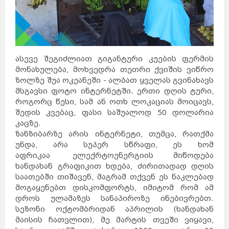
კანადა
სამხრეთ
აფრიკა
კვიპროსი
კუბა
აბუ-
ქირქასი
ალექსანდრია
ამარნა
ლატვია
ანტიოპოლისი
ლიეტუვა
მალდივები
მალტა
ბარსელონა
ბილბაო
გრანადა
ვალენსია
კადისი
ტალინი
ასევე შეგიძლიათ გიგანტური კუების ფერმის
ნარვა
პიარნუ
ვალგა
კეილა
მონახულება, მოხვედრა თეთრი ქვიშის ვიწრო
ბოდრუმი
სტამბოლი
ანტალია
ზოლზე შუა ოკეანეში - ალბათ ყველას გვინახავს
ანკარა
კინგსტონი
ტოკიო
ნაგანო
მსგავსი ფოტო ინტერნეტში. ერთი დღის ტური,
ნარა
კობე
კიოტო
როგორც წესი, სამ ან ოთხ ლოკაციას მოიცავს,
ბირმინგემი
იორკი
მადრიდი
მაროკო
შედის კვებაც, ფასი საშუალოდ 50 დოლარია
მექსიკა
ნეპალი
ნიდერლანდები
კაცზე.
ნორვეგია
ვილნიუსი
პოლონეთი
პორტუგალია
ზანზიბარზე არის ინტერნეტი, თუმცა, რათქმა
რუმინეთი
მუმბაი
კალკუტა
უნდა, არა სუპერ სწრაფი, ეს ხომ
დელი
აგრა
ამრიცარი
კაუნასი
აფრიკაა ელექრტოენერგიის მიწოდება
კლაიპედა
შიაულიაი
უბუდი
ხანდახან გრაფიკით ხდება, ძირითადად დღის
პანევეჟისი
დეპნასარი
ჯაკარტა
პალემბანგი
საათებში თიშავენ, მაგრამ თქვენ ეს ნაკლებად
რუსეთი
მედანი
ბოლტონი
მოგაყენებთ დისკომფორტს, იმიტომ რომ ამ
რიგა
ამანი
საბერძნეთი
ზარკა
დროს ულამაზეს სანაპიროზე ინებივრებთ.
ვულვერჰემპტონი
ლიეპაია
ირბიდი
სეზონი ოქტომბრიდან აპრილის (ხანდახან
ვენტსპილსი
ბორნმუთი
ვალმიერა
ელგავა
მაისის ჩათვლით), მე მარტის თვეში ვიყავი,
რუსეიფა
თეირანი
ვადი
ას-
დეირ
თავრიზი