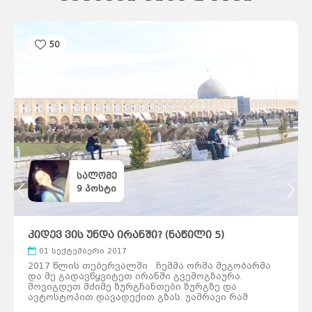
შანხაი
ჰონგ-
კონგი
ჰელსინკი
მიშკოლცი
ტამპერი
ტიანძინი
ტურკუ
უხანი
ოული
გუანჯოუ
50
შენჯენი
შენიანი
სტოკჰოლმი
გეტებორგი
ნიცა
მალმე
ჩუნცინი
ციურიხი
ნანჩანი
ჟენევა
ნანკინი
ლუნდი
ბაზელი
ხარბინი
ბერნი
ჰელსინგბორგი
ლოზანა
შიძიაჯუანი
ანურადჰაპურა
სიანი
პრაღა
ჩენდუ
ჩანჩუნი
ოსტრავა
დალიანი
პილსენი
ხანჯოუ
კანდი
ძინანი
ტაიიუანი
ოლომაკუ
სალომე
ცინდაო
ლივერიკი
სანტიაგო
9
პოსტი
ტემუკო
ლებუ
ზაკინტოსი
კორფუ
დელოსი
მიკონოსი
კრეტა
კეფალონია
ჰიდრა
სიმი
სანტორინი
კიდევ ვის უნდა ირანში? (ნაწილი 5)
ნისიროსი
ლესბოსი
როდოსი
პატმოსი
01 სექტემბერი 2017
პოზიტანო
სიცილია
ბურანო
კაპრი
2017 წლის თებერვალში ჩემმა ორმა მეგობარმა
ალბერობელო
სარდინია
და მე გადავწყვიტეთ ირანში გვემოგზაურა.
ფლორენცია
ქემერი
ტრაპზონი
მოვიგდეთ მძიმე ზურგჩანთები ზურგზე და
კაბადოკია
ბელეკი
ავტოსტოპით დავადექით გზას. უამრავი რამ
სიდე
მარმარისი
კუშადასი
გადაგვხდა, უამრავი ადამიანი გავიცანით, ზოგი
განჯა
კაირო