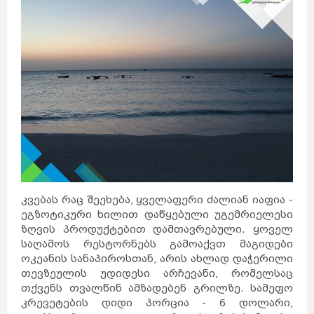
კვებას რაც შეეხება, ყველაფერი ძალიან იაფია -
ეგზოტიკური ხილით დაწყებული უგემრიელესი
ზღვის პროდუქტებით დამთავრებული. ყოველ
საღამოს რესტორნებს გამოაქვთ მაგიდები
საქართველო
ქვემო
ქართლი
ოკეანის სანაპიროსთან, არის ახლად დაჭერილი
კახეთი
თბილისი
მცხეთა-
მთიანეთი
შიდა
თევზეულის უდიდესი არჩევანი, რომელსაც
ქართლი
სამცხე-
ჯავახეთი
იმერეთი
გურია
თქვენს თვალწინ ამზადებენ გრილზე. სამეფო
სამეგრელო
სვანეთი
რაჭა-
ლეჩხუმი
აჭარა
კრევეტების დიდი პორცია - 6 დოლარი,
აფხაზეთი
ავსტრალია
სიდნეი