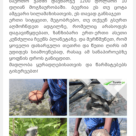
საერთო ჯამში დავხარჯე 1200 დოლარი 10
დუბლინი
ჰავანა
ქარაჯი
დღიან მოგზაურობაში. ბევრია ეს თუ ცოტა
გუანტანამო
ახვაზი
გალავე
ამგვარი სილამაზისათვის, ეს თავად განსაჯეთ
ზაჰედანი
სანტა-
კლარა
კილარნი
ლიმერიკი
ერთი სიტყვით, მეგობრებო, თუ თქვენ გსურთ
პინარ-
დელ-
რიო
კილკენი
საფრანგეთი
აღმოჩნდეთ ადგილზე, რომელიც არასოდეს
ნიქოზია
იერუსალიმი
ლარნაკა
ვენეცია
დაგავიწყდებათ, ზანზიბარი ერთ-ერთი ასეთი
თელავივი
კირენია
ნაზარეთი
კუნძულია ჩვენს პლანეტაზე. და მერწმუნეთ, რომ
მილანი
რეიკიავიკი
ჰაიფა
რომი
ყოველი დახარჯული თეთრი და წუთი ღირს იმ
სეიშელის
კუნძულები
ფამაგუსტა
სინგაპური
უდიდეს სიამოვნებად, რასაც ამ სანაპიროებზე
აკრე
სლოვენია
სომხეთი
ვანკუვერი
ყოფნის დროს განიცდით.
ტაილანდი
ვერონა
ბანფი
მადლობა ყურადღებისათვის და წარმატებებს
ტორონტოში
ნეაპოლი
მონრეალი
კალგარი
გისურვებთ!
კეიპტაუნი
იოჰანესბურგი
დურბანი
სვეტო
პრეტორია
მალე
ვალეტა
ერევანი
ბირგუ
კასაბლანკა
რაბატი
ტანზანია
უკრაინა
რაზდანი
ბორმლა
ტანჟერი
უნგრეთი
ფილიპინები
ფინეთი
შვედეთი
შვეიცარია
შრი
ლანკა
მდინა
თეტუანი
რაბათი
ჩეხეთი
ჩილე
ჩინეთი
მეხიკო
ხორვატია
ეკატეპეკი
პიუბა
ხუარეზი
ლეონი
კატმანდუ
ამსტერდამი