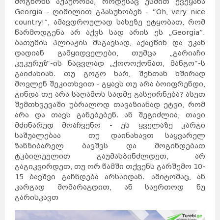
მოგწონს აქაურობა, როდესაც ესმით ქვეყანა
Georgia - ღიმილით გპასუხობენ - “Oh, very nice
country!”, ამავდროულად სახეზე ეტყობათ, რომ
წარმოდგენა არ აქვს სად არის ეს „Georgia”.
ბათუმის პლიაჟის მსგავსად, აქაცწინ და უკან
დადიან გამყიდველები, თუმცა „გარიაჩი
კუკურუზ“-ის ნაცვლად „ქოოოქონათ, მანგო“-ს
გაიძახიან. თუ გოგო ხარ, შენთან ხშირად
მოვლენ შეკითხვით - გყავს თუ არა ბოიფრენდი,
გინდა თუ არა საღამოს სადმე გასეირნება? ასეთ
შემთხვევაში უბრალოდ თავაზიანად ეტვი, რომ
არა და თავს განებებენ. ან შეგიძლია, თავი
მძინარედ მოაჩვენო - ეს ყველაზე კარგი
საშუალებაა თუ დაინახავთ საყვარელ
ზანზიბარელ ბავშვს და მოგინდებათ
ტკბილეულით გაუმასპინძლდეთ, არ
გაგიკვირდეთ, თუ ორ წამში თქვენს გარშემო 10-
15 ბავშვი გაჩნდება არსაიდან. ამიტომაც, ან
კარგად მომარაგდით, ან საერთოდ ნუ
გარისკავთ