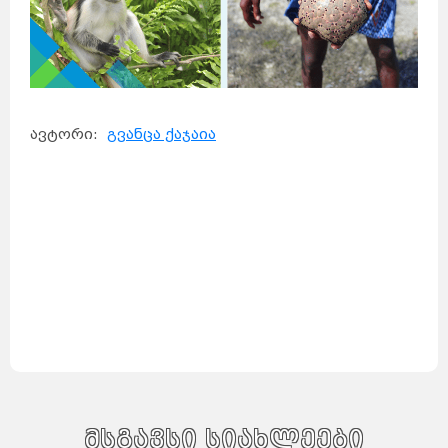
როტერდამი
ჰააგა
პოკხარა
უტრეხტი
ეინდჰოვენი
ზაგრები
ლალიტპური
არენდელი
ბერგენი
დრამენი
სპლიტი
რიეკა
ეგერსუნდი
ფარსიუნდი
ლისაბონი
კოიბრა
ავეირო
ფარო
ოსიეკი
ვარშავა
ზადარი
სინტრა
ავტორი:
გვანცა ქაჯაია
კრაკოვი
ბუქარესტი
გდანსკი
გნეზნო
ტიმისოარა
ბელოსტოკი
იასი
მოსკოვი
კრაიოვა
სანქტ-
პეტერბურგი
კრასნოდარი
ნოვოსიბირსკი
ტულჩა
ეკატერინბურგი
ათენი
სალონიკი
პარიზი
ლიონი
მარსელი
კანი
ალექსანდრუპოლისი
კოლმარი
ოლიმპია
კორინთი
სინგაპური
ლიუბლიანა
გიუმრი
მარიბორი
ვანდაზორი
პორტ-
გლოდი
ცელიე
აბოვიანი
კრანი
ბანგკოკი
შანგ
მაი
ველენიე
პატაია
ჰატ
აი
ფჰუკეტი
კიევი
ხარკოვი
კესონი
დნეპრი
მანილა
ოდესა
დონეცკი
დავაო
სებუ
ბუდაპეშტი
პეკინი
მსგავსი სიახლეები
დებრეცენი
ვიგანი
სეგედი