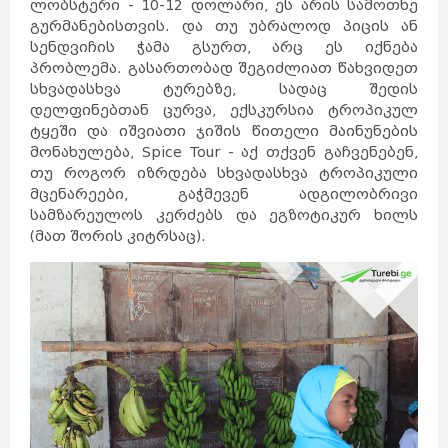
ლობსტერი - 10-12 დოლარი, ეს არის სამოთხე
ავსტრია
მელბურნი
აზერბაიჯანი
არაბთა
გაერთიანებული
გურმანებისთვის. და თუ უბრალოდ პიცის ან
საემიროები
არგენტინა
აშშ
ბაჰამის
კუნძულები
სენდვიჩის ჭამა გსურთ, არც ეს იქნება
ბელგია
ბრაზილია
ბულგარეთი
გერმანია
პრობლემა. გასართობად შეგიძლიათ წახვიდეთ
დანია
პერთი
ეგვიპტე
სხვადასხვა ტურებზე, სადაც შედის
ადელაიდა
ესპანეთი
ნიუკასლი
ესტონეთი
დელფინებთან ცურვა, ექსკურსია ტროპიკულ
ვენა
გრაცი
ლინცი
ტყეში და იშვიათი ჯიშის წითელი მაინუნების
ზალცბურგი
ბადენი
ბაქო
თურქეთი
მონახულება, Spice Tour - აქ თქვენ გაჩვენებენ,
იამაიკა
ქაბალა
ბეილაგანი
თუ როგორ იზრდება სხვადასხვა ტროპიკული
ასტარა
იაპონია
აბუ-
დაბი
დუბაი
მცენარეები, გაჭმევენ ადგილობრივი
ბუენოს-
აირესი
ინგლისი
კორდოვა
სამზარეულოს კერძებს და ეგზოტიკურ ხილს
ინდოეთი
როსარიო
მენდოსა
ლა-
(მათ შორის კიტრსაც).
პლატა
ინდონეზია
ნიუ-
იორკი
ლოს-
ანჯელესი
ჩიკაგო
ფენიქსი
სან-
ანტონიო
იორდანია
ნასაუ
ირანი
ირლანდია
ანტვერპენი
გენტი
შარლერუა
ბრიუსელი
ბრიუგე
რიო-დე-
ჟანეირო
სან-
პაულუ‎
პორტუ-
ველიუ
ფაველა
სოფია
პლოვდივი
ვარნა
ბურგასი
სლივენი
ბერლინი
ჰამბურგი
ისლანდია
მიუნხენი
შტუტგარტი
ისრაელი
დორტმუნდი
იტალია
კოპენჰაგენი
ოდენსე
კოლინგი
რანერსი