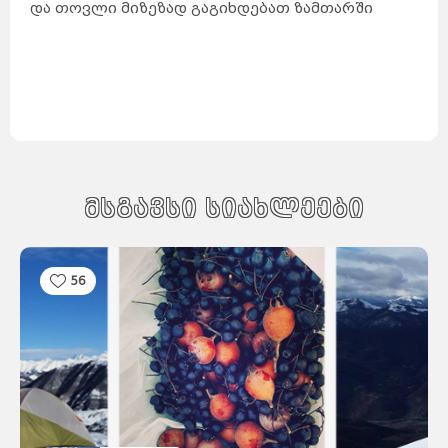
და თოვლი მიზეზად გაგიხდებათ ზამთარში
მსგავსი სიახლეები
56
საქართველო
ქვემო
ქართლი
კახეთი
თბილისი
მცხეთა-
მთიანეთი
შიდა
ქართლი
სამცხე-
ჯავახეთი
იმერეთი
გურია
სამეგრელო
სვანეთი
რაჭა-
ლეჩხუმი
აჭარა
აფხაზეთი
ავსტრალია
სიდნეი