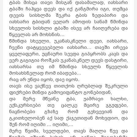
ავსტრია
ტბას მისცა თავი მისგან დასამალად, იახსარი
მელბურნი
აზერბაიჯანი
არაბთა
გაერთიანებული
საემიროები
ტბაში ჩაჰყვა დევს და იქ განგმირა იგი, თუმცა
არგენტინა
აშშ
ბაჰამის
კუნძულები
ბელგია
დევის სისხლმა შეკრა ტბის ზედაპირი და
ბრაზილია
ბულგარეთი
გერმანია
იახსარი ტბიდან ვეღარ ამოდის სანამ წმინდა
დანია
პერთი
ეგვიპტე
ადელაიდა
სხეულის სისხლი ტბაში ისევ არ ჩაიღვრება და
ესპანეთი
ნიუკასლი
ესტონეთი
წყევლას არ მოხსნის...
ვენა
გრაცი
ლინცი
ზალცბურგი
წმინდა სხეული, უკანასკნელი დევი, იახსარი,
ბადენი
ბაქო
თურქეთი
ჩვენი დატყვევებული იახსარი... თავში ირევა
იამაიკა
ქაბალა
ბეილაგანი
ასტარა
ყველაფერი, უცნაური სევდა გიპყრობს კაცს და
იაპონია
აბუ-
დაბი
დუბაი
ბუენოს-
ვერ გაგიგია როშკას უკანასკნელ დევს დასტირი,
აირესი
ინგლისი
კორდოვა
ინდოეთი
იახსარსა თუ იმ წმინდა სხეულს წყევლის
როსარიო
მენდოსა
ლა-
პლატა
მოსახსნელად რომ იბადება...
ინდონეზია
ნიუ-
იორკი
ლოს-
ანჯელესი
ჩიკაგო
რაც არ უნდა იყოს, დაე იყოს.
ფენიქსი
სან-
ანტონიო
იორდანია
თავს ისე ვაქნევ თითქოს ღრუბლად შეკრული
ნასაუ
ირანი
ირლანდია
ანტვერპენი
ფიქრები მინდა გამოვიფანტო გონებიდან,
გენტი
შარლერუა
ბრიუსელი
და მერე მწვანე ტბა, უამრავი ხალხი,
ბრიუგე
რიო-დე-
ჟანეირო
სან-
პაულუ‎
პორტუ-
ექსკურსიები თუ ცალკე მცირე ჯგუფები,
ველიუ
ფაველა
სოფია
პლოვდივი
ნაცნობები გზაზე რომ გეხვევიან და
ვარნა
ბურგასი
სლივენი
ბერლინი
გკითხულობენ აქ სად ქაჯეთიდან მოხვდიო, და
ჰამბურგი
ისლანდია
მიუნხენი
შენ რომ იღიმი ... იღიმი,...
შტუტგარტი
ისრაელი
დორტმუნდი
იტალია
მერე წვიმა, სველდები, თავს მაღლა წევ და
კოპენჰაგენი
ოდენსე
კოლინგი
რანერსი