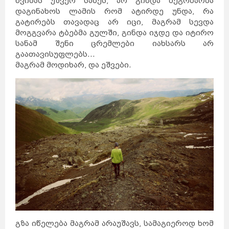
წვიმას უშვერ სახეს, არ გინდა მეგობარმა
კანადა
სამხრეთ
აფრიკა
კვიპროსი
დაგინახოს ლამის რომ ატირდე უნდა, რა
კუბა
აბუ-
ქირქასი
ალექსანდრია
გატირებს თავადაც არ იცი, მაგრამ სევდა
ამარნა
ლატვია
ანტიოპოლისი
ლიეტუვა
მოგგვარა ტბებმა გულში, გინდა იჯდე და იტირო
მალდივები
მალტა
ბარსელონა
სანამ შენი ცრემლები იახსარს არ
ბილბაო
გრანადა
ვალენსია
კადისი
გაათავისუფლებს...
ტალინი
ნარვა
პიარნუ
მაგრამ მოდიხარ, და ეშვები.
ვალგა
კეილა
ბოდრუმი
სტამბოლი
ანტალია
ანკარა
კინგსტონი
ტოკიო
ნაგანო
ნარა
კობე
კიოტო
ბირმინგემი
იორკი
მადრიდი
მაროკო
მექსიკა
ნეპალი
ნიდერლანდები
ნორვეგია
ვილნიუსი
პოლონეთი
პორტუგალია
რუმინეთი
მუმბაი
კალკუტა
დელი
აგრა
ამრიცარი
კაუნასი
კლაიპედა
შიაულიაი
უბუდი
პანევეჟისი
დეპნასარი
ჯაკარტა
პალემბანგი
რუსეთი
მედანი
ბოლტონი
რიგა
ამანი
საბერძნეთი
ზარკა
ვულვერჰემპტონი
ლიეპაია
ირბიდი
ვენტსპილსი
ბორნმუთი
ვალმიერა
ელგავა
რუსეიფა
გზა იწელება მაგრამ არაუშავს, სამაგიეროდ ხომ
თეირანი
ვადი
ას-
დეირ
თავრიზი