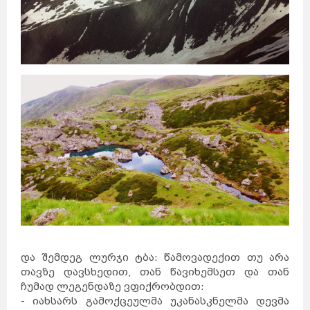
საქართველო
ქვემო
ქართლი
კახეთი
და შემდეგ ლურჯი ტბა: წამოვადექით თუ არა
თბილისი
მცხეთა-
მთიანეთი
შიდა
ქართლი
სამცხე-
თავზე დავსხედით, თან წავიხემსეთ და თან
ჯავახეთი
იმერეთი
გურია
სამეგრელო
ჩუმად ლეგენდაზე ვფიქრობდით:
სვანეთი
რაჭა-
ლეჩხუმი
აჭარა
- იახსარს გამოქცეულმა უკანასკნელმა დევმა
აფხაზეთი
ავსტრალია
სიდნეი