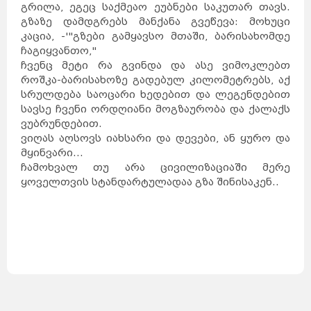
გრილა, ეგეც საქმეაო ეუბნები საკუთარ თავს.
დუბლინი
ჰავანა
ქარაჯი
გუანტანამო
გზაზე დამდგრებს მანქანა გვეწევა: მოხუცი
ახვაზი
გალავე
ზაჰედანი
სანტა-
კაცია, -'"გზები გამყავსო მთაში, ბარისახომდე
კლარა
კილარნი
ლიმერიკი
პინარ-
დელ-
ჩაგიყვანთო,"
რიო
კილკენი
საფრანგეთი
ნიქოზია
ჩვენც მეტი რა გვინდა და ასე ვიმოკლებთ
იერუსალიმი
ლარნაკა
ვენეცია
თელავივი
როშკა-ბარისახოზე გადებულ კილომეტრებს, აქ
კირენია
ნაზარეთი
მილანი
სრულდება საოცარი ხედებით და ლეგენდებით
რეიკიავიკი
ჰაიფა
რომი
სეიშელის
კუნძულები
სავსე ჩვენი ორდღიანი მოგზაურობა და ქალაქს
ფამაგუსტა
სინგაპური
აკრე
ვუბრუნდებით.
სლოვენია
სომხეთი
ვანკუვერი
ტაილანდი
ვიღას აღსოვს იახსარი და დევები, ან ყურო და
ვერონა
ბანფი
ტორონტოში
მყინვარი...
ნეაპოლი
მონრეალი
კალგარი
კეიპტაუნი
ჩამოხვალ თუ არა ცივილიზაციაში მერე
იოჰანესბურგი
დურბანი
სვეტო
ყოველთვის სტანდარტულადაა გზა შინისაკენ..
პრეტორია
მალე
ვალეტა
ერევანი
ბირგუ
კასაბლანკა
რაბატი
ტანზანია
უკრაინა
რაზდანი
ბორმლა
ტანჟერი
უნგრეთი
ფილიპინები
ფინეთი
შვედეთი
შვეიცარია
შრი
ლანკა
მდინა
თეტუანი
რაბათი
ჩეხეთი
ჩილე
ჩინეთი
მეხიკო
ხორვატია
ეკატეპეკი
პიუბა
ხუარეზი
ლეონი
კატმანდუ
ამსტერდამი