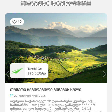
როტერდამი
მსგავსი სიახლეები
ჰააგა
პოკხარა
უტრეხტი
ეინდჰოვენი
ზაგრები
ლალიტპური
არენდელი
ბერგენი
დრამენი
სპლიტი
რიეკა
ეგერსუნდი
ფარსიუნდი
40
ლისაბონი
კოიბრა
ავეირო
ფარო
ოსიეკი
ვარშავა
ზადარი
სინტრა
კრაკოვი
ბუქარესტი
გდანსკი
გნეზნო
ტიმისოარა
ბელოსტოკი
იასი
მოსკოვი
კრაიოვა
სანქტ-
პეტერბურგი
კრასნოდარი
ნოვოსიბირსკი
ტულჩა
ეკატერინბურგი
ათენი
სალონიკი
პარიზი
ლიონი
მარსელი
კანი
ალექსანდრუპოლისი
კოლმარი
ოლიმპია
Turebi Ge
კორინთი
სინგაპური
ლიუბლიანა
870
პოსტი
გიუმრი
მარიბორი
ვანდაზორი
პორტ-
გლოდი
ცელიე
აბოვიანი
კრანი
ბანგკოკი
შანგ
მაი
ველენიე
პატაია
ჰატ
თუშეთი ჩაბუდებული ბუნების სული
აი
ფჰუკეტი
კიევი
ხარკოვი
22 ოქტომბერი 2015
კესონი
დნეპრი
მანილა
ოდესა
თუშეთი საქართველოს ულამაზესი კუთხეა. იქ,
დონეცკი
დავაო
ზამთარში თოვლი 5–6 თვის განავლობაში არ
სებუ
ბუდაპეშტი
პეკინი
დნება. ხოლო ზაფხულში ტემპერატურა 14-15
დებრეცენი
ვიგანი
სეგედი