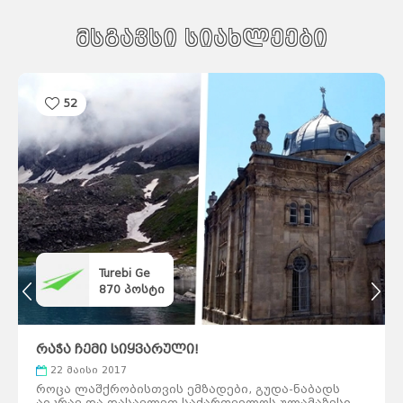
მსგავსი სიახლეები
52
Turebi Ge
870
პოსტი
რაჭა ჩემი სიყვარული!
22 მაისი 2017
როცა ლაშქრობისთვის ემზადები, გუდა-ნაბადს
აიკრავ და დასავლეთ საქართველოს ულამაზესი