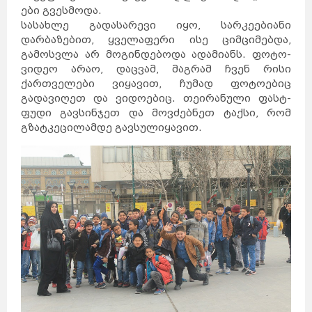
შანხაი
ჰონგ-
ები გვესმოდა.
კონგი
ჰელსინკი
მიშკოლცი
ტამპერი
სასახლე გადასარევი იყო, სარკეებიანი
ტიანძინი
ტურკუ
უხანი
ოული
დარბაზებით, ყველაფერი ისე ციმციმებდა,
გუანჯოუ
შენჯენი
შენიანი
გამოსვლა არ მოგინდებოდა ადამიანს. ფოტო-
სტოკჰოლმი
გეტებორგი
ნიცა
მალმე
ვიდეო არაო, დაცვამ, მაგრამ ჩვენ რისი
ჩუნცინი
ციურიხი
ნანჩანი
ქართველები ვიყავით, ჩუმად ფოტოებიც
ჟენევა
ნანკინი
ლუნდი
ბაზელი
გადავიღეთ და ვიდოებიც. თეირანული ფასტ-
ხარბინი
ბერნი
ჰელსინგბორგი
ფუდი გავსინჯეთ და მოვძებნეთ ტაქსი, რომ
ლოზანა
შიძიაჯუანი
ანურადჰაპურა
სიანი
გზატკეცილამდე გავსულიყავით.
პრაღა
ჩენდუ
ჩანჩუნი
ოსტრავა
დალიანი
პილსენი
ხანჯოუ
კანდი
ძინანი
ტაიიუანი
ოლომაკუ
ცინდაო
ლივერიკი
სანტიაგო
ტემუკო
ლებუ
ზაკინტოსი
კორფუ
დელოსი
მიკონოსი
კრეტა
კეფალონია
ჰიდრა
სიმი
სანტორინი
ნისიროსი
ლესბოსი
როდოსი
პატმოსი
პოზიტანო
სიცილია
ბურანო
კაპრი
ალბერობელო
სარდინია
ფლორენცია
ქემერი
ტრაპზონი
კაბადოკია
ბელეკი
სიდე
მარმარისი
კუშადასი
განჯა
კაირო