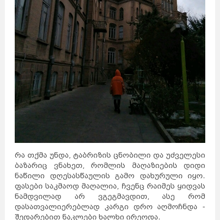
რა თქმა უნდა, ტაბრიზის ცნობილი და უძველესი
ბაზარიც ვნახეთ, რომლის მაღაზიების დიდი
ნაწილი დღესასწაულის გამო დახურული იყო.
ფასები საკმაოდ მაღალია, ჩვენც რაიმეს ყიდვას
ნამდვილად არ ვგეგმავდით, ასე რომ
დასათვალიერებლად კარგი დრო აღმოჩნდა -
შედარებით ნაკლები ხალხი ირეოდა.