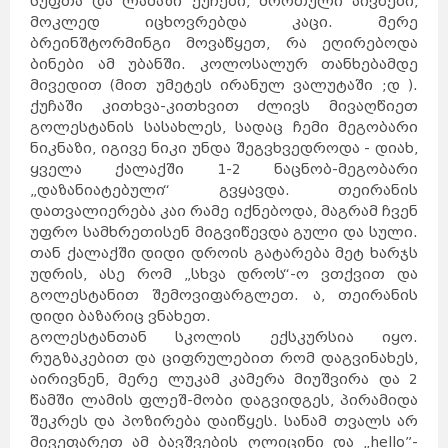
სუფთა და ლამაზი ქუჩები, მორთული აივნები,
როტერდამი
ჰააგა
პოკხარა
მოკლედ იცხოვრებდა კაცი. მერე
უტრეხტი
ეინდჰოვენი
ზაგრები
ლალიტპური
ბრეინშტორმინგი მოვაწყეთ, რა ეღირებოდა
არენდელი
ბერგენი
დრამენი
ბინები ამ უბანში. კოლოსალურ თანხებამდე
სპლიტი
რიეკა
ეგერსუნდი
ფარსიუნდი
მივედით (მით უმეტეს ირანულ ვალუტაში ;დ ).
ლისაბონი
კოიბრა
ავეირო
ქუჩაში კითხვა-კითხვით ძლივს მივაღწიეთ
ფარო
ოსიეკი
ვარშავა
ზადარი
გოლესტანის სასახლეს, სადაც ჩემი მეგობარი
სინტრა
კრაკოვი
ბუქარესტი
ნიკნაზი, იგივე ნიკი უნდა შეგვხვედროდა - დიახ,
გდანსკი
გნეზნო
ტიმისოარა
ბელოსტოკი
ყველა ქალაქში 1-2 ნაცნობ-მეგობარი
იასი
მოსკოვი
კრაიოვა
„დაზანიატებული“ გვყავდა. თეირანის
სანქტ-
პეტერბურგი
კრასნოდარი
ნოვოსიბირსკი
ტულჩა
დათვალიერება კაი რამე იქნებოდა, მაგრამ ჩვენ
ეკატერინბურგი
ათენი
სალონიკი
უფრო სამხრეთისენ მიგვიწევდა გული და სული.
პარიზი
ლიონი
მარსელი
კანი
თან ქალაქში დიდი დროის გატარება მეტ ხარჯს
ალექსანდრუპოლისი
კოლმარი
ოლიმპია
უდრის, ასე რომ „სხვა დროს“-ო ვთქვით და
კორინთი
სინგაპური
ლიუბლიანა
გიუმრი
გოლესტანით შემოვიფარგლეთ. ა, თეირანის
მარიბორი
ვანდაზორი
პორტ-
გლოდი
დიდი ბაზარიც ვნახეთ.
ცელიე
აბოვიანი
კრანი
ბანგკოკი
გოლესტანთან სკოლის ექსკურსია იყო.
შანგ
მაი
ველენიე
პატაია
რუგზაკებით და ციფრულებით რომ დაგვინახეს,
ჰატ
აი
ფჰუკეტი
კიევი
ხარკოვი
აირივნენ, მერე ლუკამ კამერა მიუშვირა და 2
კესონი
დნეპრი
მანილა
წამში ლამის ფლეშ-მობი დაგვიდგეს, პირამიდა
ოდესა
დონეცკი
დავაო
სებუ
შეკრეს და პოზირება დაიწყეს. სანამ თვალს არ
ბუდაპეშტი
პეკინი
დებრეცენი
მივეფარეთ ამ ბავშვების ღლიცინი და „hello”-
ვიგანი
სეგედი