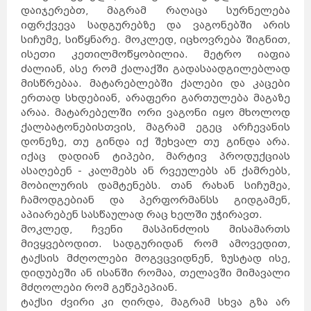
კანადა
სამხრეთ
დაიჯერებთ, მაგრამ რაღაცა სურნელება
აფრიკა
კვიპროსი
კუბა
აბუ-
ქირქასი
იფრქვევა სადგურებზე და ვაგონებში არის
ალექსანდრია
ამარნა
ლატვია
ანტიოპოლისი
სიჩუმე, სიწყნარე. მოკლედ, იცხოვრება შიგნით,
ლიეტუვა
მალდივები
მალტა
ისეთი კეთილმოწყობილია. მეტრო იაფია
ბარსელონა
ბილბაო
გრანადა
ვალენსია
ძალიან, ასე რომ ქალაქში გადასაადგილებლად
კადისი
ტალინი
ნარვა
მისწრებაა. მატარებლებში ქალები და კაცები
პიარნუ
ვალგა
კეილა
ბოდრუმი
ერთად სხდებიან, არაფერი გართულება მაგაზე
სტამბოლი
ანტალია
ანკარა
არაა. მატარებელში ორი ვაგონი იყო მხოლოდ
კინგსტონი
ტოკიო
ნაგანო
ნარა
ქალბატონებისთვის, მაგრამ ეგეც არჩევანის
კობე
კიოტო
ბირმინგემი
დონეზე, თუ გინდა იქ შეხვალ თუ გინდა არა.
იორკი
მადრიდი
მაროკო
მექსიკა
იქაც დადიან ტიპები, მარტივ პროდუქციას
ნეპალი
ნიდერლანდები
ნორვეგია
ასაღებენ - კალმებს ან რვეულებს ან ქამრებს,
ვილნიუსი
პოლონეთი
პორტუგალია
რუმინეთი
მობილურის დამტენებს. თან რახან სიჩუმეა,
მუმბაი
კალკუტა
დელი
ჩამოდგებიან და პერფორმანსს გიდგამენ,
აგრა
ამრიცარი
კაუნასი
კლაიპედა
აპიარებენ სასწაულად რაც ხელში უჭირავთ.
შიაულიაი
უბუდი
პანევეჟისი
მოკლედ, ჩვენი მასპინძლის მისამართს
დეპნასარი
ჯაკარტა
პალემბანგი
რუსეთი
მივყვებოდით. სადგურიდან რომ ამოვედით,
მედანი
ბოლტონი
რიგა
ტაქსის მძღოლები მოგვცვიდნენ, ზუსტად ისე,
ამანი
საბერძნეთი
ზარკა
ვულვერჰემპტონი
დიდუბეში ან ისანში რომაა, თელავში მიმავალი
ლიეპაია
ირბიდი
ვენტსპილსი
მძღოლები რომ გეწეპეპიან.
ბორნმუთი
ვალმიერა
ელგავა
რუსეიფა
ტაქსი ძვირი კი ღირდა, მაგრამ სხვა გზა არ
თეირანი
ვადი
ას-
დეირ
თავრიზი