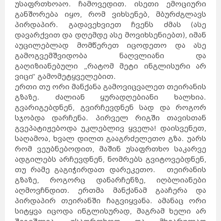
უსაფრთხოაო. ჩამოვედით. ისეთი ემოციური
განშორება იყო, რომ ვიხსენებ, მბურძგლავს
პირდაპირ. გადავეხვიეთ ჩვენს ძმას (ასე
დავარქვით და დღემდე ასე მოვიხსენიებთ), იმან
აუცილებლად მომწერეთ იცოდეთო და ასე
გამოგვემშვიდობა ნაღვლიანი და
გაღიზიანებული „რატომ მეტი ინგლისური არ
ვიცი“ გამომეტყველებით.
ერთი თუ ორი მანქანა გამოვიცვალეთ თეირანის
გზაზე. ძალიან ყურადღებიანი ხალხია.
გვარიგებდნენ, გვირჩევდნენ სად და როგორ
სჯობდა დარჩენა. პირველ რიგში თავისთან
გვეპატიჟებოდა უკლებლივ ყველა! დაისვენეთ,
საღამოა, ხვალ დილთ გააგრძელეთო გზა. უარს
რომ ვეუბნებოდით, მაშინ უსაფრთხო საკარვე
ადგილებს არჩევდნენ, ნომრებს გვიტოვებდნენ,
თუ რამე გაგიჭირდათ დარეკეთო. თეირანის
საქართველო
ქვემო
გზაზე, როგორც დანარჩენზე, იღბლიანები
ქართლი
კახეთი
თბილისი
მცხეთა-
მთიანეთი
აღმოვჩნდით. ერთმა მანქანამ გააჩერა და
შიდა
ქართლი
სამცხე-
ჯავახეთი
იმერეთი
გურია
პირდაპირ თეირანში ჩაგვიყვანა. ამანაც ორი
სამეგრელო
სვანეთი
რაჭა-
ლეჩხუმი
სიტყვა იცოდა ინგლისურად, მაგრამ ხელი არ
აჭარა
აფხაზეთი
ავსტრალია
სიდნეი