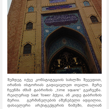
შემდეგ იქვე კონსტიტუციის სახლში შევედით,
ირანის ისტორიას გადავავლეთ თვალი. მერე
ჩვენმა ძმამ ტაბრიზის „time square” გვაჩვენა.
რეალურად Saat Tower ჰქვია, ან კიდე ტაბრიზის
მერია. გერმანელების აშენებული ადგილია,
დასავლური არქიტექტურის ნიმუში, ძალიან