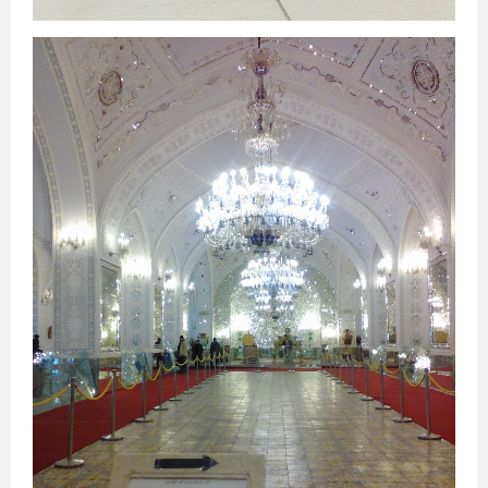
შარმ
ელ
შეიხი
ჰურგადა
ლონდონი
აია
ნაპა
ვროცლავი
ბორდო
ნანტი
ალანია
ტაო-
კლარჯეთი
კატარი
ჩრდილოეთ
კორეა
სამხრეთ
კორეა
პერუ
ჰავაი
მიანმარი
ბოლივია
ახალი
ზელანდია
მონაკო
შოტლანდია
ედინბურგი
რეთიმნო
კელნი
სტრასბურგი
მარაქეში
სლოვაკეთი
ბრატისლავა
ბარი
კამბოჯა
პნომპენი
ბელარუსი
მინსკი
პიზა
ვიეტნამი
რიმინი
პაკისტანი
უზბეკეთი
ჰალკიდიკის
ნახევარკუნძული
კოსტა
ბრავა
მოლდოვა
ჰულჰუმალე
ვილინგილი
ზანზიბარი
ჰანოი
ქიშინიოვი
ისლამაბადი
ქარაჩი
ლაჰორი
ქუეტა
მონტე-
კარლო
დოჰა
პხენიანი
სეული
ჩანგვონი
ლიმა
არეკიპა
კუსკო
ჩიკლაიო
ჰონოლულუ
მაუი
ოაჰუ
ნაიპიდო
იანგონი
მანდალაი
სუკრე
ლა-
პასი
კოჩაბამბა
ველინგტონი
აუკლენდი
კრაისტჩერჩი