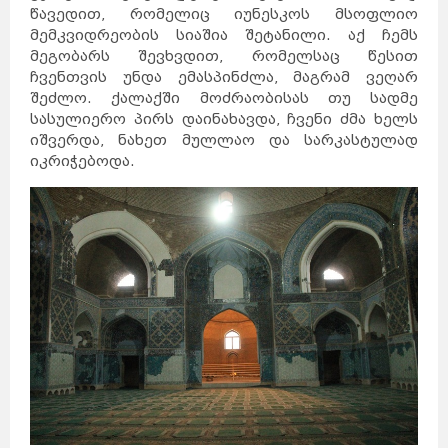
წავედით, რომელიც იუნესკოს მსოფლიო
მემკვიდრეობის სიაშია შეტანილი. აქ ჩემს
მეგობარს შევხვდით, რომელსაც წესით
ჩვენთვის უნდა ემასპინძლა, მაგრამ ვეღარ
შეძლო. ქალაქში მოძრაობისას თუ სადმე
სასულიერო პირს დაინახავდა, ჩვენი ძმა ხელს
იშვერდა, ნახეთ მულლაო და სარკასტულად
იკრიჭებოდა.