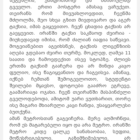
შეგვშლია, უსაფრთხოდ და მხიარულად
ავსტრია
მელბურნი
აზერბაიჯანი
არაბთა
გვევლო. ერთი პოსტერი ამასაც ვაჩუქეთ.
გაერთიანებული
საემიროები
არგენტინა
აშშ
ბაჰამის
თეირანს რომ მივუახლოვდით, ჩვენმა
კუნძულები
ბელგია
ბრაზილია
ბულგარეთი
მძღოლმა, მეო სხვა გზით მივდივარო და აგერ
გერმანია
დანია
პერთი
ეგვიპტე
ტაქსია, იმას გაყევითო. ჩვენ ცხადია ტაქსის არ
ადელაიდა
ესპანეთი
ნიუკასლი
გავყევით. ირანში ტაქსი საკმაოდ ძვირია -
ესტონეთი
ვენა
გრაცი
ლინცი
მიუხედავად იმისა, რომ ძალიან იაფია საწვავი.
ზალცბურგი
ბადენი
ბაქო
მოგვიანებით აგვიხსნეს, ტაქსის ლიცენზიის
თურქეთი
იამაიკა
ქაბალა
ბეილაგანი
აღება ჯდებაო ძვირი თურმე. მოკლედ, ღამეა 11
ასტარა
იაპონია
აბუ-
დაბი
საათი და ჩამოვდექით ისევ სტოპზე. ძლივს
დუბაი
ბუენოს-
აირესი
ინგლისი
კორდოვა
ერთმა ტაქსიმ გააჩერა და არ მინდა კაცო
ინდოეთი
როსარიო
მენდოსა
ფულიო, ისე წაგიყვანთო და ჩაგვისვა. ამანაც,
ლა-
პლატა
ინდონეზია
ნიუ-
იორკი
ლოს-
იქნებ ჩემთან შემოგევლოთო, სტუდენტი
ანჯელესი
ჩიკაგო
ფენიქსი
სან-
ანტონიო
შვილები მყავსო, ფოტოები გააძრო ეგრევე,
იორდანია
ნასაუ
ირანი
ირლანდია
გაამარიაჟა ოჯახი. ჩვენ თეირანში მასპინძელი
ანტვერპენი
გენტი
შარლერუა
გველოდებოდა, ამიტომ უარი ვუთხარით, თორე
ბრიუსელი
ბრიუგე
რიო-დე-
ჟანეირო
სან-
ისე მაგარი მხიარული კაცი ჩანდა, უსაყვარლესი
პაულუ‎
პორტუ-
ველიუ
ფაველა
სოფია
ბუთქუნა.
პლოვდივი
ვარნა
ბურგასი
სლივენი
ამან მეტროსთან გაგვიჩერა. მერე აღმოჩნდა,
ბერლინი
ჰამბურგი
ისლანდია
რომ ეს მატარებელი იყო და არა მეტრო. ირანში
მიუნხენი
შტუტგარტი
ისრაელი
დორტმუნდი
მეტრო კიდე ცალკე სანახაობაა, სუფთა,
იტალია
კოპენჰაგენი
ოდენსე
მოწესრიგებული, გაზიმზიმებული. არ
კოლინგი
რანერსი