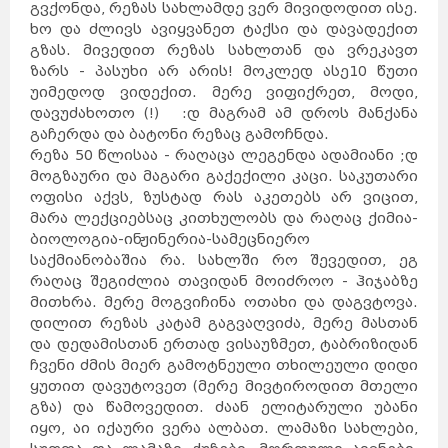
გვქონდა, რეზას სახლამდე ვერ მივიდოდით ისე.
დუბლინი
ჰავანა
ქარაჯი
გუანტანამო
ხო და ძლივს ავიყვანეთ ტაქსი და დავადექით
ახვაზი
გალავე
ზაჰედანი
გზას. მივედით რეზას სახლთან და ვრეკავთ
სანტა-
კლარა
კილარნი
ლიმერიკი
პინარ-
დელ-
ზარს - პასუხი არ არის! მოკლედ ასე10 წუთი
რიო
კილკენი
საფრანგეთი
ნიქოზია
უიმედოდ ვიდექით. მერე ვიფიქრეთ, მოდი,
იერუსალიმი
ლარნაკა
ვენეცია
თელავივი
დავუძახოთო (!) :დ მაგრამ ამ დროს მანქანა
კირენია
ნაზარეთი
მილანი
გაჩერდა და ბატონი რეზაც გამოჩნდა.
რეიკიავიკი
ჰაიფა
რომი
სეიშელის
რეზა 50 წლისაა - რაღაცა ლეგენდა ადამიანი ;დ
კუნძულები
ფამაგუსტა
სინგაპური
აკრე
მოგზაური და მაგარი გაქექილი კაცი. საკუთარი
სლოვენია
სომხეთი
ვანკუვერი
ტაილანდი
ოფისი აქვს, ზუსტად რას აკეთებს არ ვიცით,
ვერონა
ბანფი
ტორონტოში
მარა ლექციებსაც კითხულობს და რაღაც ქიმია-
ნეაპოლი
მონრეალი
კალგარი
კეიპტაუნი
ბიოლოგია-ინჟინერია-სამეცნიერო
იოჰანესბურგი
დურბანი
სვეტო
საქმიანობაშია რა. სახლში რო შევედით, ეგ
პრეტორია
მალე
ვალეტა
ერევანი
რაღაც შეგიძლია თავიდან მოიძროო - ჰიჯაბზე
ბირგუ
კასაბლანკა
რაბატი
მითხრა. მერე მოგვიჩინა ოთახი და დაგვტოვა.
ტანზანია
უკრაინა
რაზდანი
ბორმლა
დილით რეზას კატამ გაგვაღვიძა, მერე მასთან
ტანჟერი
უნგრეთი
ფილიპინები
და დედამისთან ერთად ვისაუზმეთ, ტაბრიზიდან
ფინეთი
შვედეთი
შვეიცარია
შრი
ჩვენი ძმის მიერ გამოტნეული თხილეული დიდი
ლანკა
მდინა
თეტუანი
რაბათი
ყუთით დავუტოვეთ (მერე მივტიროდით მთელი
ჩეხეთი
ჩილე
ჩინეთი
მეხიკო
გზა) და წამოვედით. ძაან ელიტარული უბანი
ხორვატია
ეკატეპეკი
პიუბა
იყო, აი იქაური ვერა ალბათ. ლამაზი სახლები,
ხუარეზი
ლეონი
კატმანდუ
ამსტერდამი